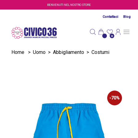
Salta al contenuto principale
BENVENUTI NEL NOSTRO STORE
Contattaci
Blog
0
Home
>
Uomo
>
Abbigliamento
>
Costumi
-70%