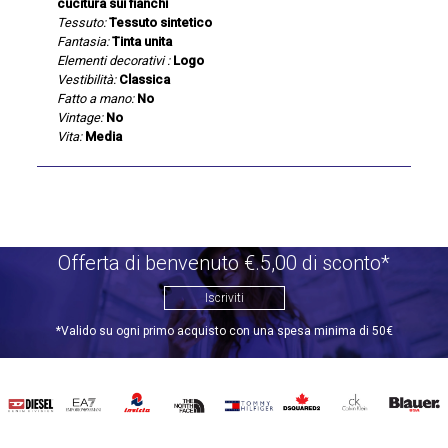
cucitura sui fianchi
Tessuto:
Tessuto sintetico
Fantasia:
Tinta unita
Elementi decorativi :
Logo
Vestibilità:
Classica
Fatto a mano:
No
Vintage:
No
Vita:
Media
Offerta di benvenuto €.5,00 di sconto*
Iscriviti
*Valido su ogni primo acquisto con una spesa minima di 50€
DIESEL
EA7
INVICTA
THE
TOMMY
DSQUARED2
CALVIN
BLAUER
NORTH
HILFIGER
KLEIN
FACE