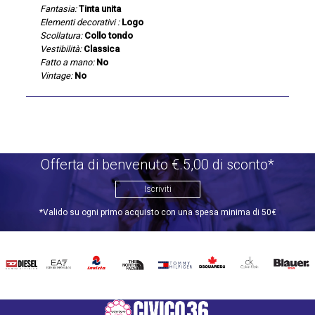
Fantasia:
Tinta unita
Elementi decorativi :
Logo
Scollatura:
Collo tondo
Vestibilità:
Classica
Fatto a mano:
No
Vintage:
No
Offerta di benvenuto €.5,00 di sconto*
Iscriviti
*Valido su ogni primo acquisto con una spesa minima di 50€
DIESEL
EA7
INVICTA
THE
TOMMY
DSQUARED2
CALVIN
BLAUER
NORTH
HILFIGER
KLEIN
FACE