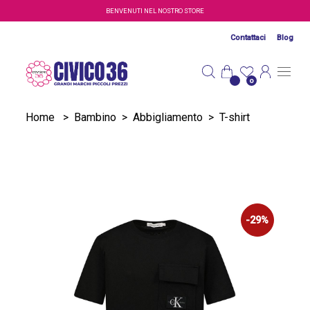
Salta al contenuto principale
BENVENUTI NEL NOSTRO STORE
Contattaci
Blog
0
Home
>
Bambino
>
Abbigliamento
>
T-shirt
-29%