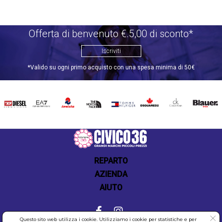
Offerta di benvenuto €.5,00 di sconto*
Iscriviti
*Valido su ogni primo acquisto con una spesa minima di 50€
DIESEL
EA7
INVICTA
THE
TOMMY
DSQUARED2
CALVIN
BLAUER
NORTH
HILFIGER
KLEIN
FACE
REPARTO
AZIENDA
AIUTO
Questo sito web utilizza i cookie. Utilizziamo i cookie per statistiche e per