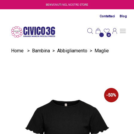
Salta al contenuto principale
BENVENUTI NEL NOSTRO STORE
Contattaci
Blog
0
Home
>
Bambina
>
Abbigliamento
>
Maglie
-50%