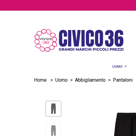
Salta al contenuto principale
UOMO
Home
>
Uomo
>
Abbigliamento
>
Pantaloni