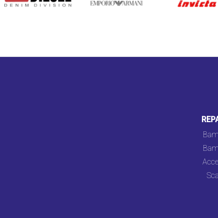
REP
Bam
Bam
Acce
Sca