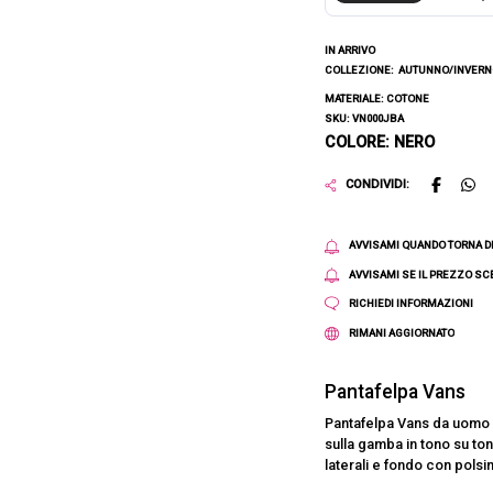
IN ARRIVO
COLLEZIONE:
AUTUNNO/INVERNO
MATERIALE: COTONE
SKU: VN000JBA
COLORE: NERO
CONDIVIDI:
AVVISAMI QUANDO TORNA D
AVVISAMI SE IL PREZZO S
RICHIEDI INFORMAZIONI
RIMANI AGGIORNATO
Pantafelpa Vans
Pantafelpa Vans da uomo a
sulla gamba in tono su to
laterali e fondo con polsin