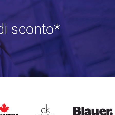
di sconto*
ARED2
CALVIN KLEIN
BLAUER