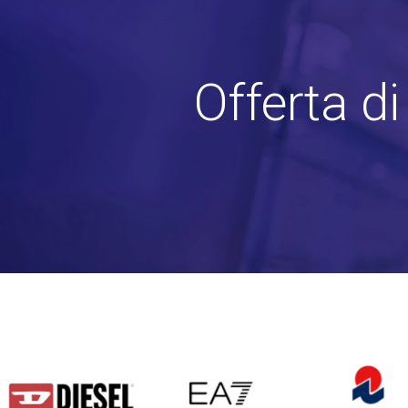
Offerta d
DIESEL
EA7
INVICTA