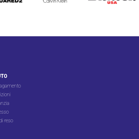
UTO
pagamento
zioni
nzia
esso
di reso