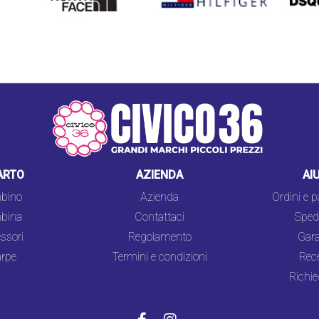
FACE
ARTO
AZIENDA
AI
bino
Azienda
Ordini e 
bina
Contattaci
Spedi
ssori
Regolamento
Gara
rpe
Termini e condizioni
Rec
Richie