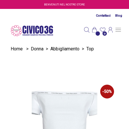
Salta al contenuto principale
BENVENUTI NEL NOSTRO STORE
Contattaci
Blog
0
Home
>
Donna
>
Abbigliamento
>
Top
-50%