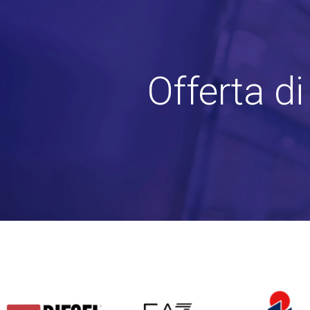
Offerta d
DIESEL
EA7
INVICTA