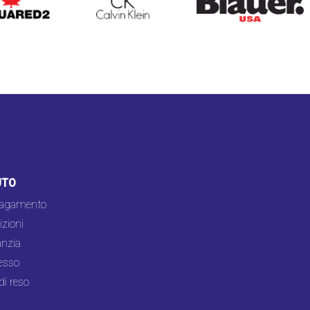
UTO
pagamento
zioni
nzia
esso
di reso