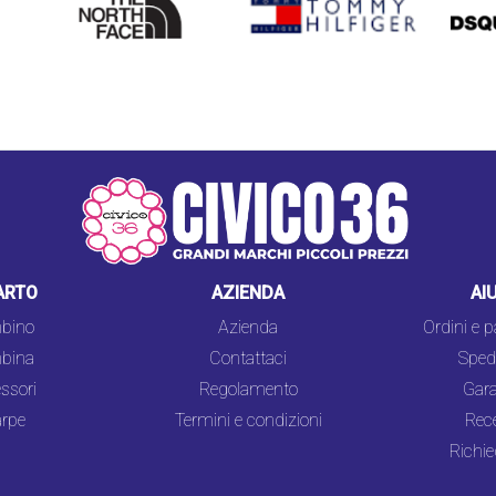
FACE
ARTO
AZIENDA
AI
bino
Azienda
Ordini e 
bina
Contattaci
Spedi
ssori
Regolamento
Gara
rpe
Termini e condizioni
Rec
Richie