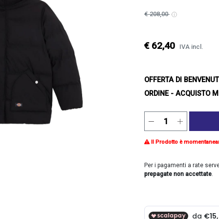
€ 208,00
€ 62,40
IVA incl.
OFFERTA DI BENVENU
ORDINE - ACQUISTO M
Il Prodotto è momentanea
Per i pagamenti a rate serv
prepagate non accettate
.