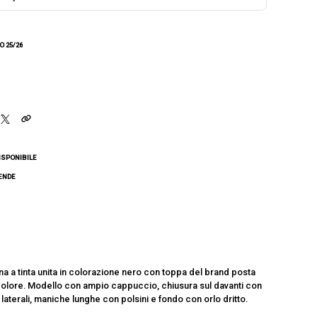
 25/26
ISPONIBILE
CENDE
a a tinta unita in colorazione nero con toppa del brand posta
 colore. Modello con ampio cappuccio, chiusura sul davanti con
aterali, maniche lunghe con polsini e fondo con orlo dritto.