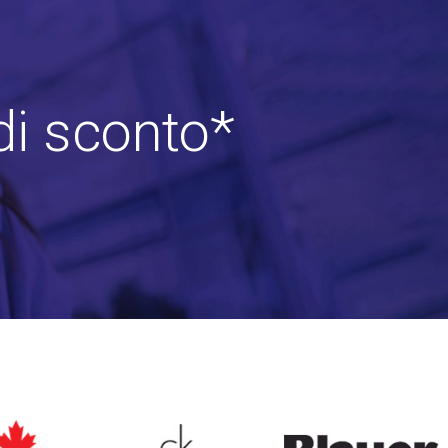
di sconto*
ARED2
CALVIN KLEIN
BLAUER