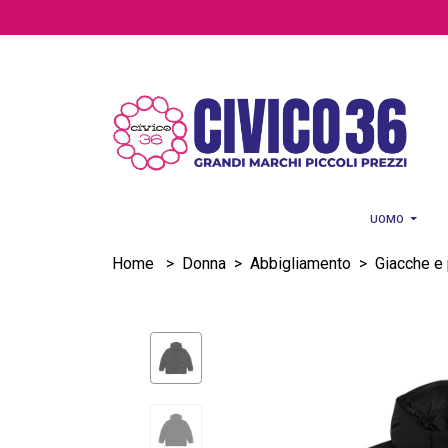
Salta al contenuto principale
UOMO
Home
>
Donna
>
Abbigliamento
>
Giacche e 