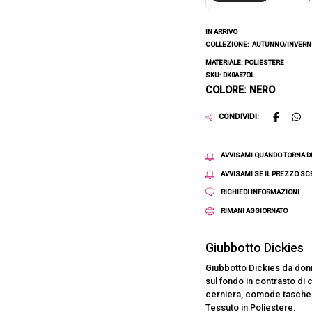
IN ARRIVO
COLLEZIONE:
AUTUNNO/INVERNO
MATERIALE: POLIESTERE
SKU: DK0A87OL
COLORE: NERO
CONDIVIDI:
AVVISAMI QUANDO TORNA D
AVVISAMI SE IL PREZZO S
RICHIEDI INFORMAZIONI
RIMANI AGGIORNATO
Giubbotto Dickies
Giubbotto Dickies da donn
sul fondo in contrasto di
cerniera, comode tasche l
Tessuto in Poliestere.