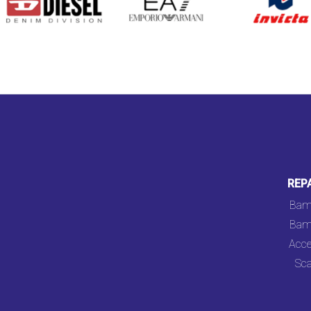
REP
Bam
Bam
Acce
Sca