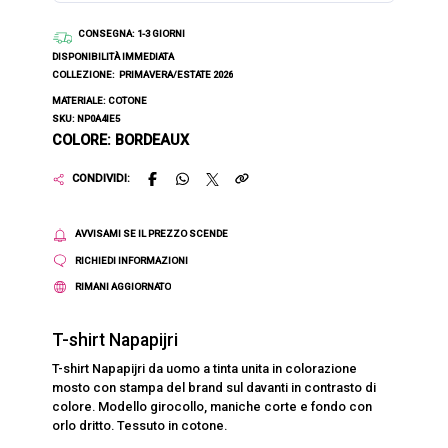
CONSEGNA
: 1-3 GIORNI
DISPONIBILITÀ IMMEDIATA
COLLEZIONE:
PRIMAVERA/ESTATE 2026
MATERIALE: COTONE
SKU: NP0A4IE5
COLORE: BORDEAUX
CONDIVIDI:
AVVISAMI SE IL PREZZO SCENDE
RICHIEDI INFORMAZIONI
RIMANI AGGIORNATO
T-shirt Napapijri
T-shirt Napapijri da uomo a tinta unita in colorazione
mosto con stampa del brand sul davanti in contrasto di
colore. Modello girocollo, maniche corte e fondo con
orlo dritto. Tessuto in cotone.