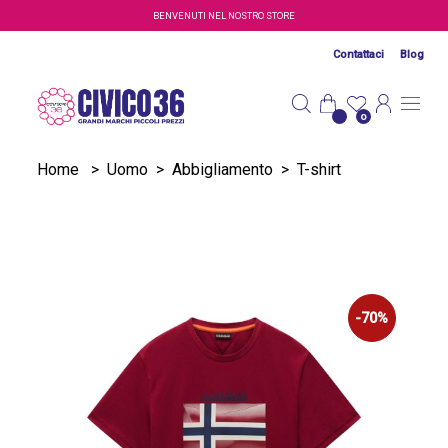
Salta al contenuto principale
BENVENUTI NEL NOSTRO STORE
Contattaci
Blog
0
Home
>
Uomo
>
Abbigliamento
>
T-shirt
-70%