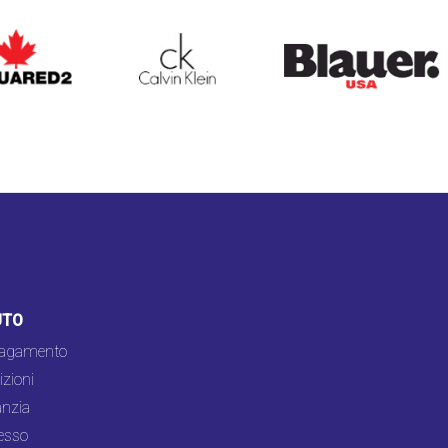
ARED2
CALVIN KLEIN
BLAUER
UTO
pagamento
zioni
nzia
esso