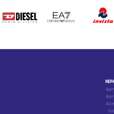
DIESEL
EA7
INVICTA
REP
Bam
Bam
Acce
Sca