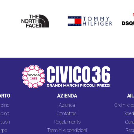
THE
TOMMY HILFIGER
DSQU
NORTH
FACE
ARTO
AZIENDA
AI
bino
Azienda
Ordini e 
bina
Contattaci
Spedi
ssori
Regolamento
Gara
rpe
Termini e condizioni
Rec