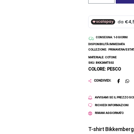
CONSEGNA
: 1-3 GIORNI
DISPONIBILITÀ IMMEDIATA
COLLEZIONE:
PRIMAVERA/ESTAT
MATERIALE: COTONE
SKU: BKK26MTS02
COLORE: PESCO
CONDIVIDI:
AVVISAMI SE IL PREZZO S
RICHIEDI INFORMAZIONI
RIMANI AGGIORNATO
T-shirt Bikkember