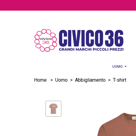
Salta al contenuto principale
UOMO
Home
>
Uomo
>
Abbigliamento
>
T-shirt