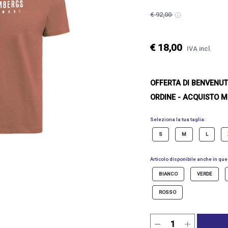
€ 92,00
€ 18,00
IVA incl.
OFFERTA DI BENVENU
ORDINE - ACQUISTO M
Seleziona la tua taglia:
S
M
L
Articolo disponibile anche in ques
BIANCO
VERDE
ROSSO