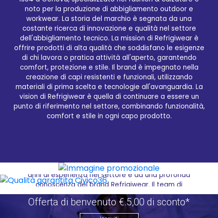
noto per la produzione di abbigliamento outdoor e
workwear. La storia del marchio è segnata da una
costante ricerca di innovazione e qualità nel settore
dell'abbigliamento tecnico. La mission di Refrigiwear è
offrire prodotti di alta qualità che soddisfano le esigenze
Qualità garantita Civico36
di chi lavora o pratica attività all'aperto, garantendo
comfort, protezione e stile. Il brand è impegnato nella
creazione di capi resistenti e funzionali, utilizzando
Sul sito Civico36.store avrai l'opportunità di
materiali di prima scelta e tecnologie all'avanguardia. La
acquistare i migliori prodotti selezionati del brand
vision di Refrigiwear è quella di continuare a essere un
Refrigiwear. Questo e-commerce è un rivenditore
punto di riferimento nel settore, combinando funzionalità,
autorizzato che ti permette di ricevere i tuoi capi
comfort e stile in ogni capo prodotto.
preferiti direttamente a casa tua, in modo rapido e
conveniente. Non dovrai preoccuparti di lunghe
attese o di prodotti non disponibili: il vasto
magazzino e l'ampia esposizione garantiscono un
assortimento sempre ricco e aggiornato. La qualità
del servizio offerto da Civico36.store è garantita da
anni di esperienza nel settore e da una profonda
conoscenza del brand Refrigiwear. Il team di
Civico36 è sempre a disposizione per assisterti
Offerta di benvenuto €.5,00 di sconto*
durante il tuo shopping online, guidandoti nella
scelta dei prodotti più adatti alle tue esigenze.