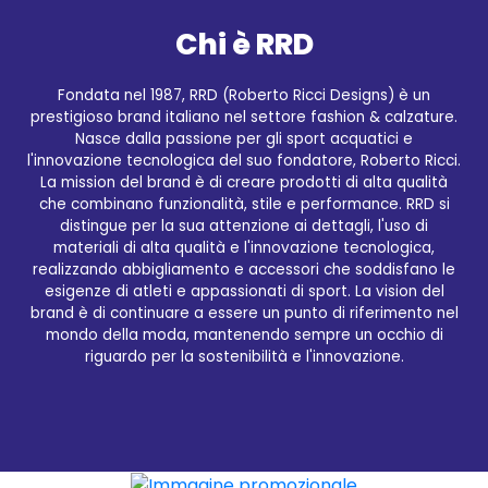
Chi è RRD
Fondata nel 1987, RRD (Roberto Ricci Designs) è un
prestigioso brand italiano nel settore fashion & calzature.
Nasce dalla passione per gli sport acquatici e
l'innovazione tecnologica del suo fondatore, Roberto Ricci.
La mission del brand è di creare prodotti di alta qualità
che combinano funzionalità, stile e performance. RRD si
Qualità garantita Civico36
distingue per la sua attenzione ai dettagli, l'uso di
materiali di alta qualità e l'innovazione tecnologica,
realizzando abbigliamento e accessori che soddisfano le
Sul sito e-commerce Civico36.store è possibile
esigenze di atleti e appassionati di sport. La vision del
acquistare i migliori prodotti selezionati del brand
brand è di continuare a essere un punto di riferimento nel
RRD. Grazie alla sua vasta gamma di articoli, dal
mondo della moda, mantenendo sempre un occhio di
casual all'abbigliamento tecnico per gli sport
riguardo per la sostenibilità e l'innovazione.
acquatici, Civico36.store offre una selezione
accurata dei migliori prodotti RRD, garantendo ai
suoi clienti un'esperienza di acquisto unica.
L'acquisto è semplice e veloce, basta un click e il
prodotto scelto arriverà direttamente a casa
vostra, consentendovi di risparmiare tempo e