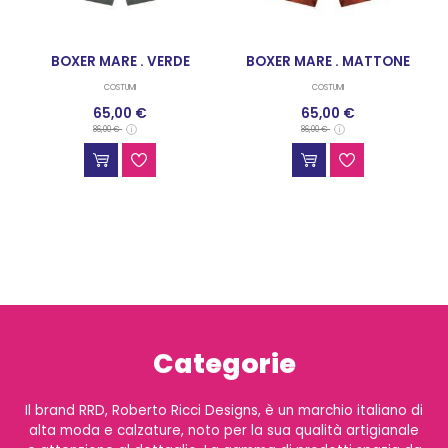
BOXER MARE . VERDE
BOXER MARE . MATTONE
COSTUMI
COSTUMI
65,00 €
65,00 €
86,00 €
86,00 €
Categorie
Il brand RRD, Roberto Ricci Designs, è un marchio italiano di
alta moda e calzature, noto per la sua qualità artigianale