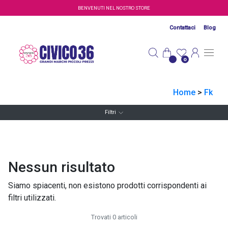
Salta al contenuto principale
BENVENUTI NEL NOSTRO STORE
Contattaci
Blog
0
Home
>
Fk
Filtri
Nessun risultato
Siamo spiacenti, non esistono prodotti corrispondenti ai
filtri utilizzati.
Trovati 0 articoli