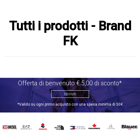
Tutti i prodotti - Brand
FK
Offerta di benvenuto €.5,00 di sconto*
Iscriviti
*Valido su ogni primo acquisto con una spesa minima di 50€
DIESEL
EA7
INVICTA
THE
TOMMY
DSQUARED2
CALVIN
BLAUER
NORTH
HILFIGER
KLEIN