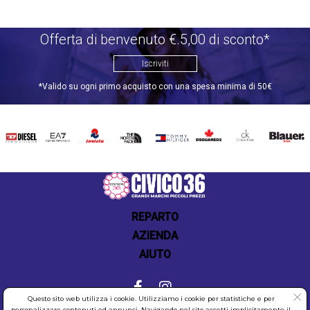
Offerta di benvenuto €.5,00 di sconto*
Iscriviti
*Valido su ogni primo acquisto con una spesa minima di 50€
DIESEL
EA7
INVICTA
THE
TOMMY
DSQUARED2
CALVIN
BLAUER
NORTH
HILFIGER
KLEIN
FACE
REPARTO
AZIENDA
AIUTO
Questo sito web utilizza i cookie. Utilizziamo i cookie per statistiche e per
personalizzare contenuti ed annunci. Navigando nel sito accetti implicitamente il