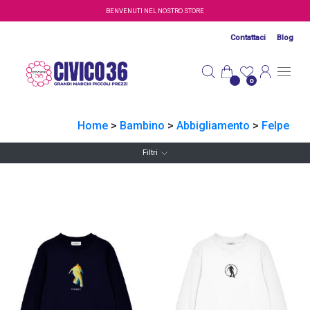
Salta al contenuto principale
BENVENUTI NEL NOSTRO STORE
Contattaci
Blog
0
Home
>
Bambino
>
Abbigliamento
>
Felpe
Filtri