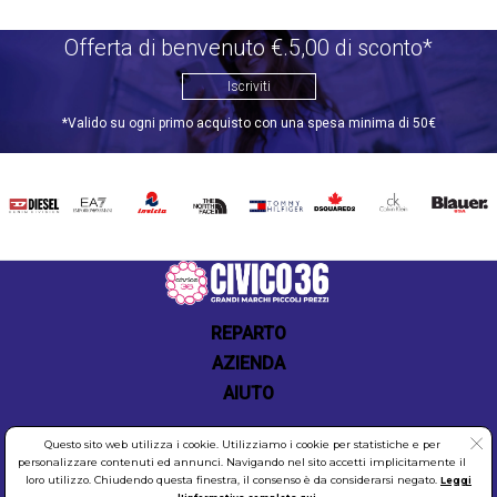
Offerta di benvenuto €.5,00 di sconto*
Iscriviti
*Valido su ogni primo acquisto con una spesa minima di 50€
DIESEL
EA7
INVICTA
THE
TOMMY
DSQUARED2
CALVIN
BLAUER
NORTH
HILFIGER
KLEIN
FACE
REPARTO
AZIENDA
AIUTO
Questo sito web utilizza i cookie. Utilizziamo i cookie per statistiche e per
personalizzare contenuti ed annunci. Navigando nel sito accetti implicitamente il
loro utilizzo. Chiudendo questa finestra, il consenso è da considerarsi negato.
Leggi