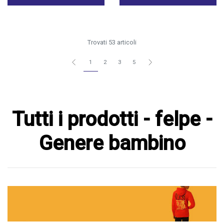
Trovati 53 articoli
1
2
3
5
Tutti i prodotti - felpe -
Genere bambino