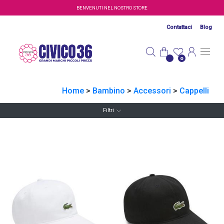
Salta al contenuto principale
BENVENUTI NEL NOSTRO STORE
Contattaci
Blog
0
Home
>
Bambino
>
Accessori
>
Cappelli
Filtri