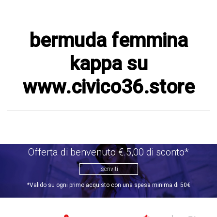
bermuda femmina
kappa su
www.civico36.store
Offerta di benvenuto €.5,00 di sconto*
Iscriviti
*Valido su ogni primo acquisto con una spesa minima di 50€