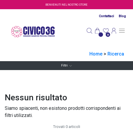
Salta al contenuto principale
BENVENUTI NEL NOSTRO STORE
Contattaci
Blog
0
Home
>
Ricerca
Filtri
Nessun risultato
Siamo spiacenti, non esistono prodotti corrispondenti ai
filtri utilizzati.
Trovati 0 articoli