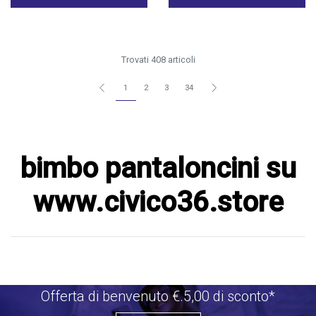
Trovati 408 articoli
1
2
3
34
bimbo pantaloncini su
www.civico36.store
Offerta di benvenuto €.5,00 di sconto*