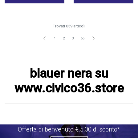
Trovati 659 articoli
1
2
3
55
blauer nera su
www.civico36.store
Offerta di benvenuto €.5,00 di sconto*