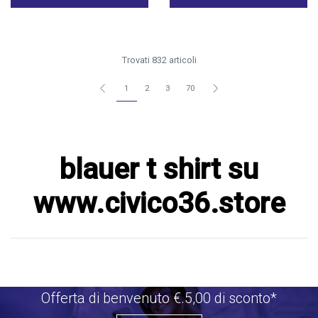
Trovati 832 articoli
1
2
3
70
blauer t shirt su
www.civico36.store
Offerta di benvenuto €.5,00 di sconto*