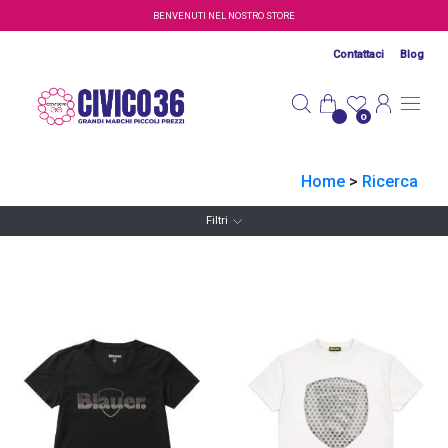
Salta al contenuto principale
BENVENUTI NEL NOSTRO STORE
Contattaci
Blog
0
Home
>
Ricerca
Filtri