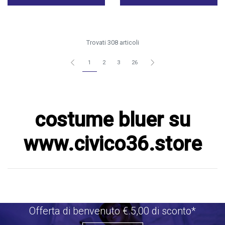
Trovati 308 articoli
1
2
3
26
costume bluer su
www.civico36.store
Offerta di benvenuto €.5,00 di sconto*