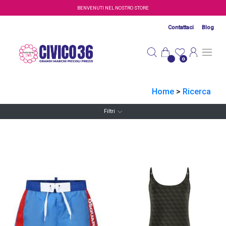
Salta al contenuto principale
BENVENUTI NEL NOSTRO STORE
Contattaci
Blog
0
Home
>
Ricerca
Filtri