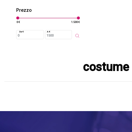
Prezzo
0 €
1.500 €
Da €
A €
costume 