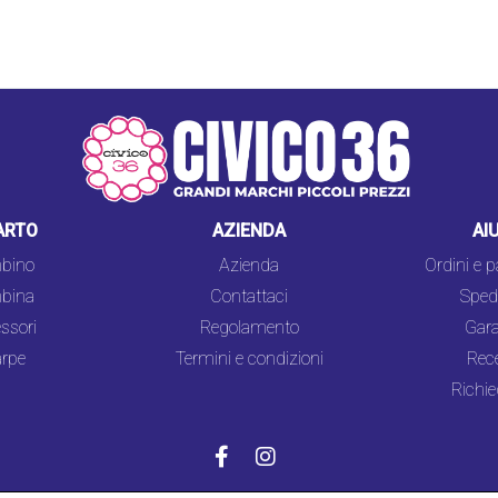
ARTO
AZIENDA
AI
bino
Azienda
Ordini e 
bina
Contattaci
Spedi
ssori
Regolamento
Gara
rpe
Termini e condizioni
Rec
Richie