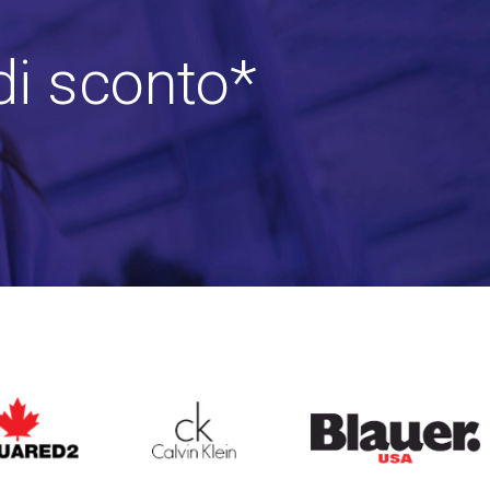
di sconto*
ARED2
CALVIN KLEIN
BLAUER