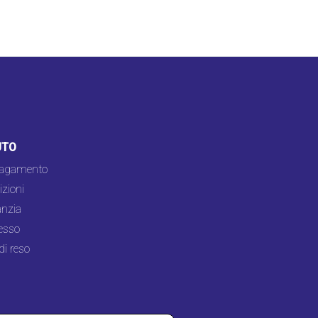
UTO
pagamento
zioni
nzia
esso
di reso