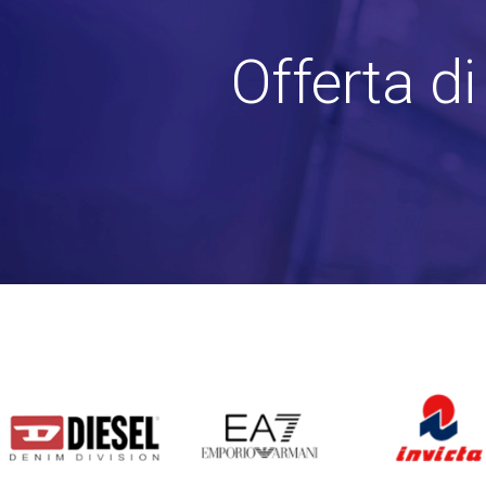
Offerta d
DIESEL
EA7
INVICTA