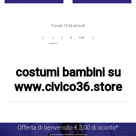
Trovati 1244 articoli
1
2
3
104
costumi bambini su
www.civico36.store
Offerta di benvenuto €.5,00 di sconto*