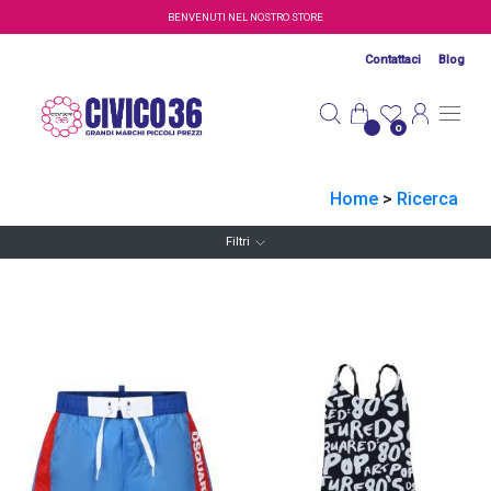
Salta al contenuto principale
BENVENUTI NEL NOSTRO STORE
Contattaci
Blog
0
Home
>
Ricerca
Filtri