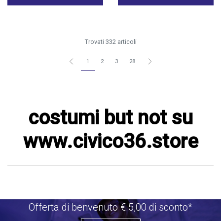
Trovati 332 articoli
1
2
3
28
costumi but not su
www.civico36.store
Offerta di benvenuto €.5,00 di sconto*