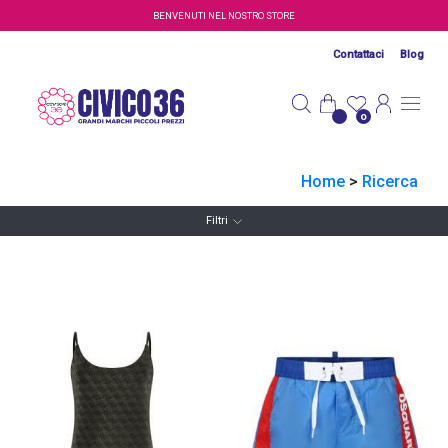
Salta al contenuto principale
BENVENUTI NEL NOSTRO STORE
Contattaci
Blog
0
Home
>
Ricerca
Filtri