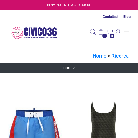
Salta al contenuto principale
BENVENUTI NEL NOSTRO STORE
Contattaci
Blog
0
Home
>
Ricerca
Filtri