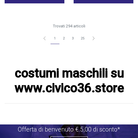
Trovati 294 articoli
1
2
3
25
costumi maschili su
www.civico36.store
Offerta di benvenuto €.5,00 di sconto*