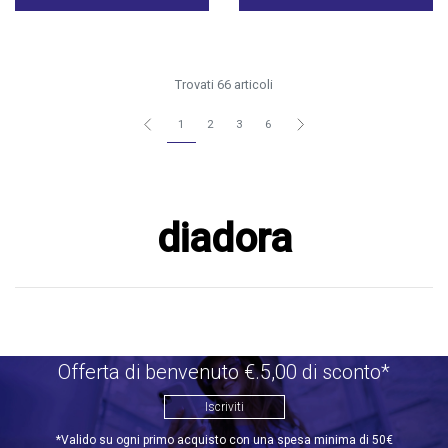
Trovati 66 articoli
1
2
3
6
diadora
Offerta di benvenuto €.5,00 di sconto*
Iscriviti
*Valido su ogni primo acquisto con una spesa minima di 50€