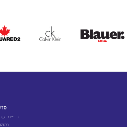
ARED2
CALVIN KLEIN
BLAUER
UTO
pagamento
zioni