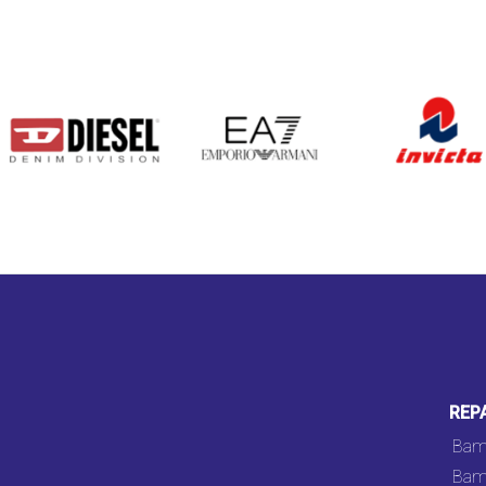
DIESEL
EA7
INVICTA
REP
Bam
Bam