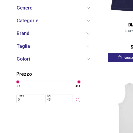
Genere
Categorie
D
Berm
Brand
Taglia
9
Colori
VISUA
Prezzo
0 €
45 €
Da €
A €