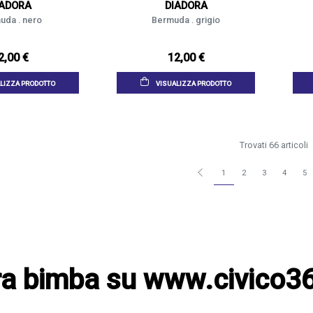
IADORA
DIADORA
uda . nero
Bermuda . grigio
2,00 €
12,00 €
LIZZA PRODOTTO
VISUALIZZA PRODOTTO
Trovati 66 articoli
1
2
3
4
5
ra bimba su www.civico36