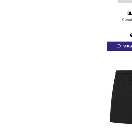
D
Canot
9
VISUA