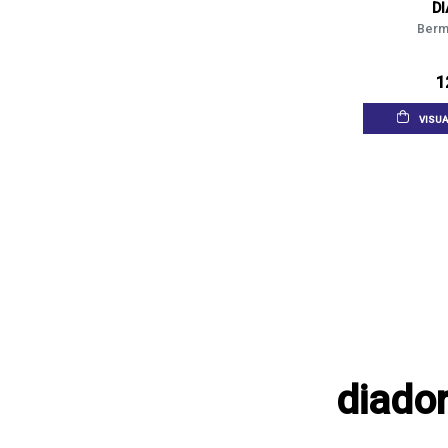
D
Berm
1
VISUA
diado