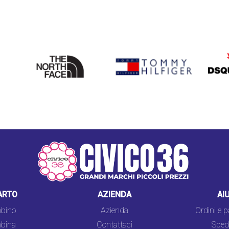
THE
TOMMY HILFIGER
DSQU
NORTH
FACE
ARTO
AZIENDA
AI
bino
Azienda
Ordini e 
bina
Contattaci
Spedi