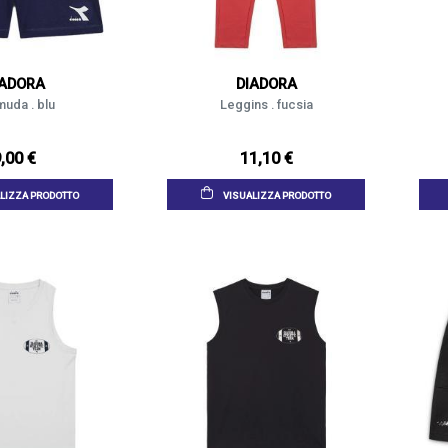
IADORA
DIADORA
uda . blu
Leggins . fucsia
,00 €
11,10 €
LIZZA PRODOTTO
VISUALIZZA PRODOTTO