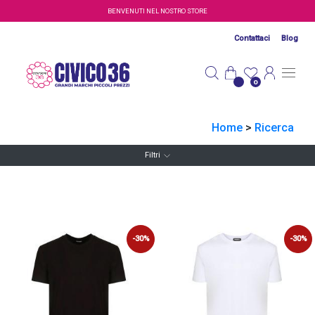
Salta al contenuto principale
BENVENUTI NEL NOSTRO STORE
Contattaci
Blog
0
Home
>
Ricerca
Filtri
-30%
-30%