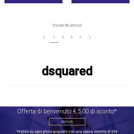
Trovati 80 articoli
1
2
3
7
dsquared
Offerta di benvenuto €.5,00 di sconto*
Iscriviti
*Valido su ogni primo acquisto con una spesa minima di 50€