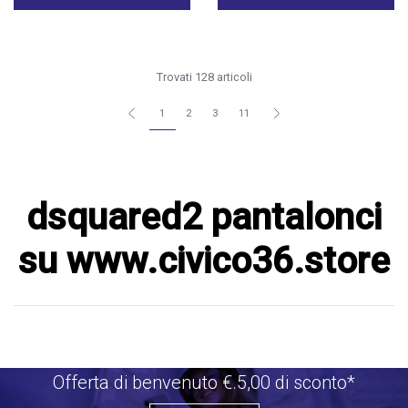
Trovati 128 articoli
1
2
3
11
dsquared2 pantalonci
su www.civico36.store
Offerta di benvenuto €.5,00 di sconto*