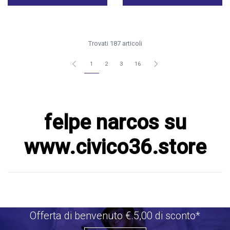
Trovati 187 articoli
1
2
3
16
felpe narcos su
www.civico36.store
Offerta di benvenuto €.5,00 di sconto*