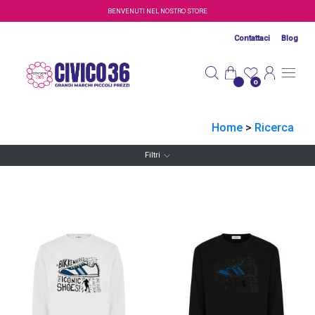
Salta al contenuto principale
BENVENUTI NEL NOSTRO STORE
Contattaci
Blog
0
Home
>
Ricerca
Filtri