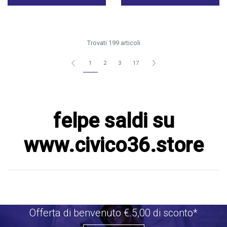
Trovati 199 articoli
1
2
3
17
felpe saldi su
www.civico36.store
Offerta di benvenuto €.5,00 di sconto*