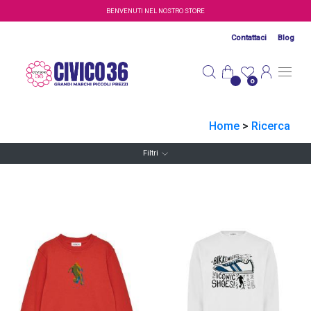
Salta al contenuto principale
BENVENUTI NEL NOSTRO STORE
Contattaci
Blog
0
Home
>
Ricerca
Filtri