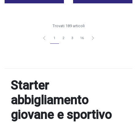
Trovati 189 articoli
1
2
3
16
Starter
abbigliamento
giovane e sportivo