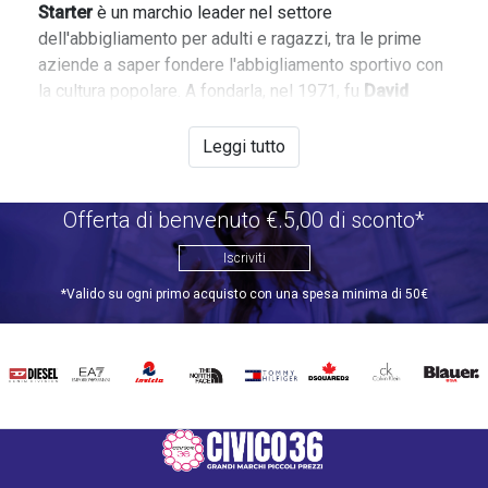
Starter
è un marchio leader nel settore
dell'abbigliamento per adulti e ragazzi, tra le prime
aziende a saper fondere l'abbigliamento sportivo con
la cultura popolare. A fondarla, nel 1971, fu
David
Beckerman
, uno studente dell'Università di New
Haven, con l'intendo di produrre le uniformi per gli
Leggi tutto
atleti universitari. Ma nel giro di pochi anni, la neonata
Starter
, era già fornitore ufficiale di numerose squadre
Offerta di benvenuto €.5,00 di sconto*
sportive e nel '76 ampliava la sua produzione di
abbigliamento sportivo con copricapi ed altri
Iscriviti
accessori.
*Valido su ogni primo acquisto con una spesa minima di 50€
Negli anni Ottanta la
Starter
divenne il fornitore
ufficiale delle più grandi squadre statunitensi di
DIESEL
EA7
INVICTA
THE
TOMMY
DSQUARED2
CALVIN
BLAUER
baseball, basket, football e hockey rendendo ben
NORTH
HILFIGER
KLEIN
presto celebre il suo logo anche al di fuori degli Stati
FACE
Uniti e sopratutto da noi, in Europa.
Oltre che abbigliamento tecnico sportivo, la
Starter