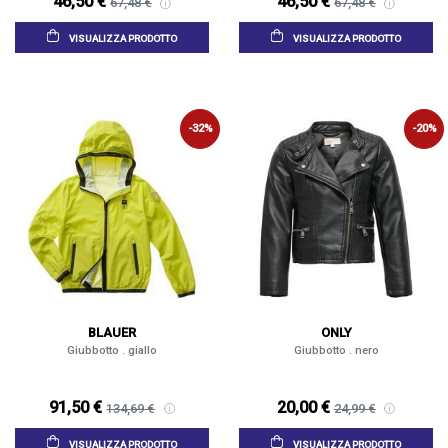
46,50 €
46,50 €
67,48 €
67,48 €
VISUALIZZA PRODOTTO
VISUALIZZA PRODOTTO
-32%
-20%
BLAUER
ONLY
Giubbotto . giallo
Giubbotto . nero
91,50 €
20,00 €
134,69 €
24,99 €
VISUALIZZA PRODOTTO
VISUALIZZA PRODOTTO