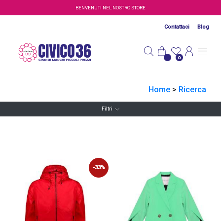
Salta al contenuto principale
BENVENUTI NEL NOSTRO STORE
Contattaci
Blog
0
Home
>
Ricerca
Filtri
-33%