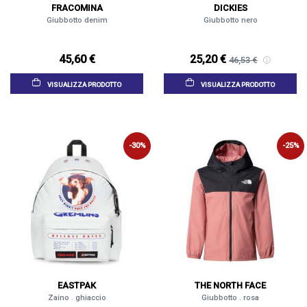
FRACOMINA
DICKIES
Giubbotto denim
Giubbotto nero
45,60 €
25,20 €
46,53 €
VISUALIZZA PRODOTTO
VISUALIZZA PRODOTTO
-30%
-25%
EASTPAK
THE NORTH FACE
Zaino . ghiaccio
Giubbotto . rosa