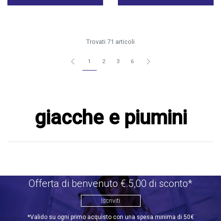
Trovati 71 articoli
1
2
3
6
giacche e piumini
Offerta di benvenuto €.5,00 di sconto*
Iscriviti
*Valido su ogni primo acquisto con una spesa minima di 50€