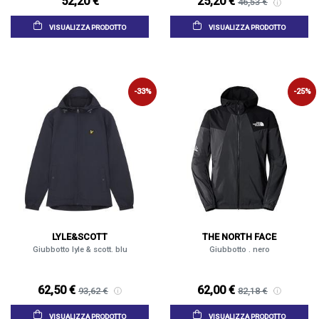
52,20 €
25,20 €
46,53 €
VISUALIZZA PRODOTTO
VISUALIZZA PRODOTTO
-33%
-25%
LYLE&SCOTT
THE NORTH FACE
Giubbotto lyle & scott. blu
Giubbotto . nero
62,50 €
62,00 €
93,62 €
82,18 €
VISUALIZZA PRODOTTO
VISUALIZZA PRODOTTO