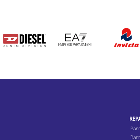
DIESEL
EA7
INVICTA
REP
Bam
Bam