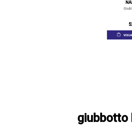
NA
Giubb
5
VISUA
giubbotto