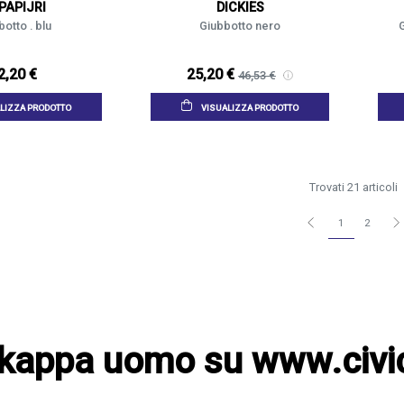
PAPIJRI
DICKIES
otto . blu
Giubbotto nero
G
2,20 €
25,20 €
46,53 €
LIZZA PRODOTTO
VISUALIZZA PRODOTTO
Trovati 21 articoli
1
2
 kappa uomo su www.civi