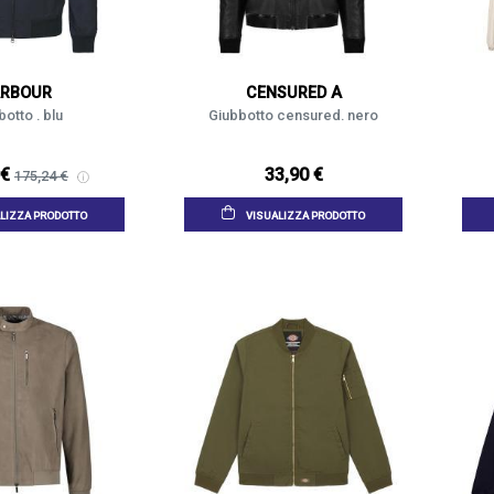
RBOUR
CENSURED A
otto . blu
Giubbotto censured. nero
 €
33,90 €
175,24 €
LIZZA PRODOTTO
VISUALIZZA PRODOTTO