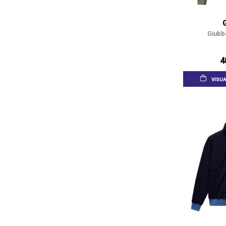
Giubbo
4
VISUA