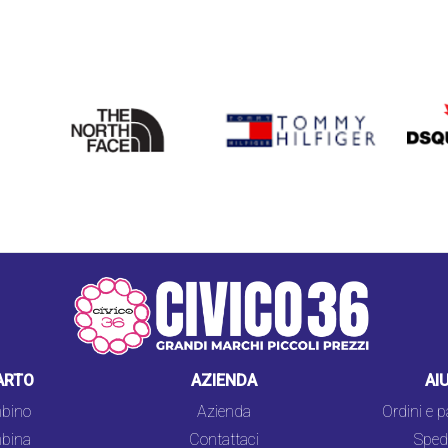
THE
TOMMY HILFIGER
DSQU
NORTH
FACE
ARTO
AZIENDA
AI
bino
Azienda
Ordini e 
bina
Contattaci
Spedi