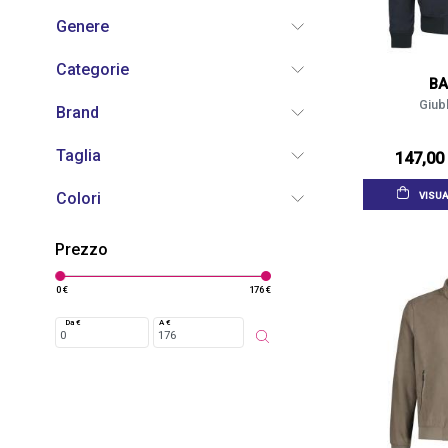
Genere
Categorie
BA
Giubb
Brand
Taglia
147,00
Colori
VISUA
Prezzo
0 €
176 €
Da €
A €