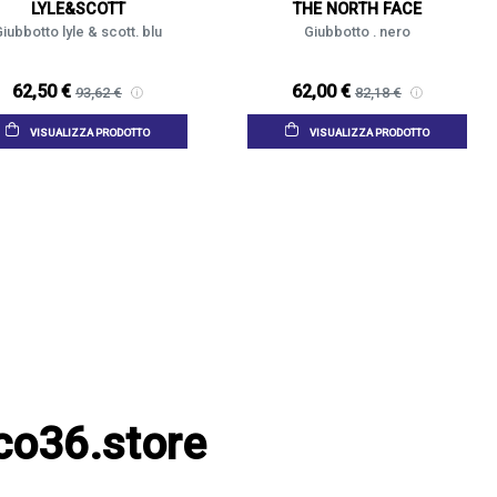
LYLE&SCOTT
THE NORTH FACE
iubbotto lyle & scott. blu
Giubbotto . nero
62,50 €
62,00 €
93,62 €
82,18 €
VISUALIZZA PRODOTTO
VISUALIZZA PRODOTTO
co36.store