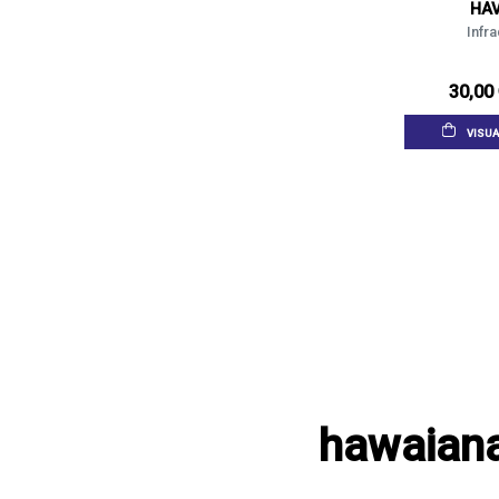
HA
Infra
30,00
VISUA
hawaiana