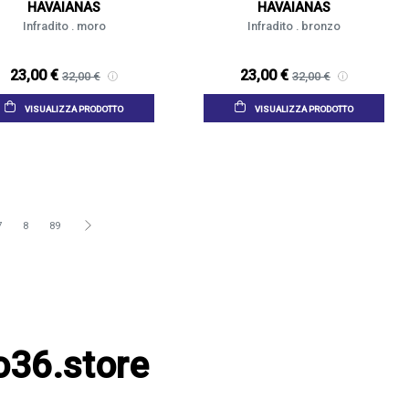
HAVAIANAS
HAVAIANAS
Infradito . moro
Infradito . bronzo
23,00 €
23,00 €
32,00 €
32,00 €
VISUALIZZA PRODOTTO
VISUALIZZA PRODOTTO
7
8
89
o36.store