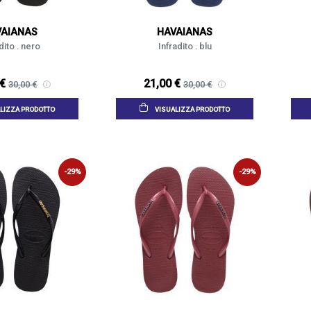
VAIANAS
HAVAIANAS
dito . nero
Infradito . blu
 €
21,00 €
30,00 €
30,00 €
LIZZA PRODOTTO
VISUALIZZA PRODOTTO
-29%
-29%