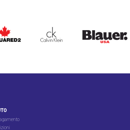
ARED2
CALVIN KLEIN
BLAUER
UTO
pagamento
zioni