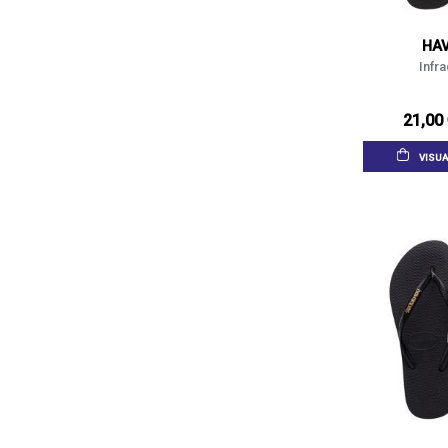
HA
Infra
21,00
VISUA