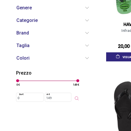
Genere
Categorie
HA
Infra
Brand
Taglia
20,00
Colori
VISUA
Prezzo
0 €
149 €
Da €
A €