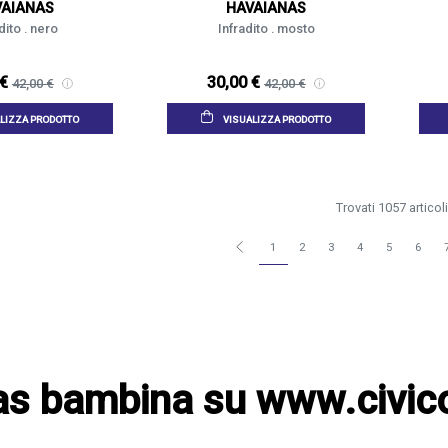
VAIANAS
HAVAIANAS
dito . nero
Infradito . mosto
 €
30,00 €
42,00 €
42,00 €
LIZZA PRODOTTO
VISUALIZZA PRODOTTO
Trovati 1057 articoli
1
2
3
4
5
6
s bambina su www.civic