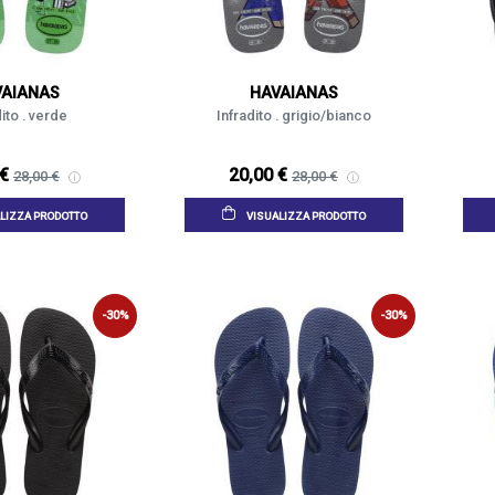
VAIANAS
HAVAIANAS
dito . verde
Infradito . grigio/bianco
 €
20,00 €
28,00 €
28,00 €
LIZZA PRODOTTO
VISUALIZZA PRODOTTO
-30%
-30%