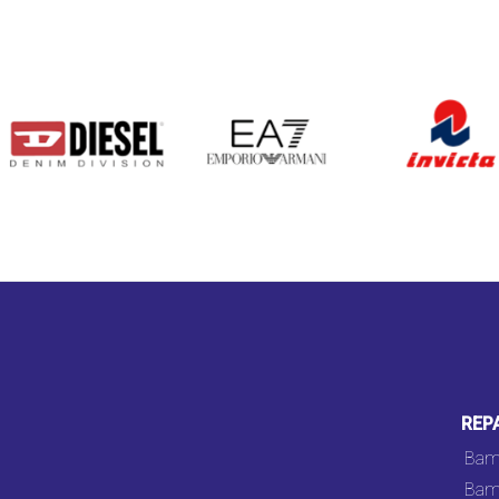
DIESEL
EA7
INVICTA
REP
Bam
Bam