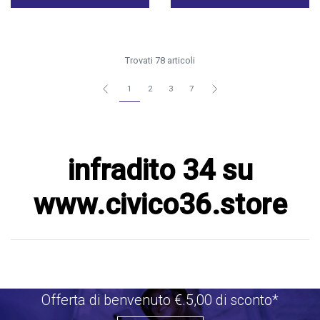
Trovati 78 articoli
1
2
3
7
infradito 34 su
www.civico36.store
Offerta di benvenuto €.5,00 di sconto*