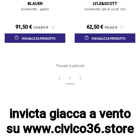
BLAUER
LYLE&SCOTT
Giubbotto . giallo
Giubbotto lyle & scott. blu
91,50 €
62,50 €
134,69 €
93,62 €
VISUALIZZA PRODOTTO
VISUALIZZA PRODOTTO
Trovati 6 articoli
1
invicta giacca a vento
su www.civico36.store