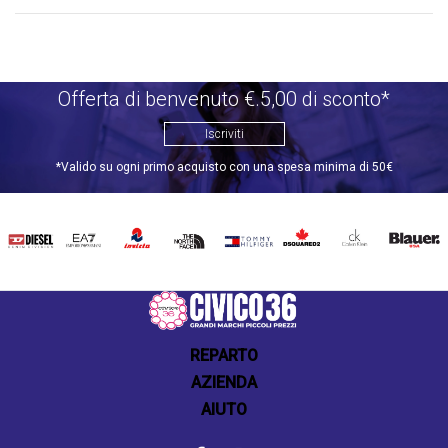
Offerta di benvenuto €.5,00 di sconto*
Iscriviti
*Valido su ogni primo acquisto con una spesa minima di 50€
DIESEL
EA7
INVICTA
THE
TOMMY
DSQUARED2
CALVIN
BLAUER
NORTH
HILFIGER
KLEIN
FACE
REPARTO
AZIENDA
AIUTO