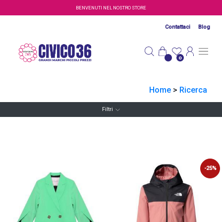
Salta al contenuto principale
BENVENUTI NEL NOSTRO STORE
Contattaci
Blog
0
Home
>
Ricerca
Filtri
-25%