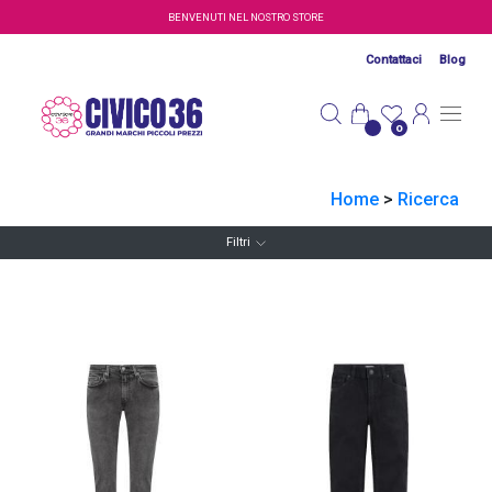
Salta al contenuto principale
BENVENUTI NEL NOSTRO STORE
Contattaci
Blog
0
Home
>
Ricerca
Filtri