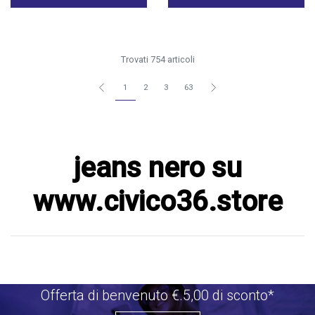
Trovati 754 articoli
1
2
3
63
jeans nero su
www.civico36.store
Offerta di benvenuto €.5,00 di sconto*