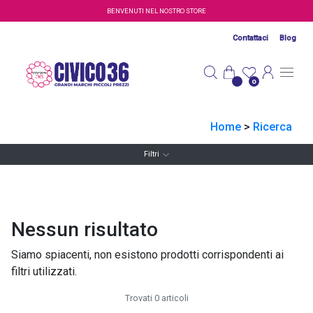
Salta al contenuto principale
BENVENUTI NEL NOSTRO STORE
Contattaci
Blog
0
Home
>
Ricerca
Filtri
Nessun risultato
Siamo spiacenti, non esistono prodotti corrispondenti ai
filtri utilizzati.
Trovati 0 articoli