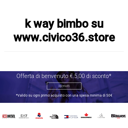
k way bimbo su
www.civico36.store
Offerta di benvenuto €.5,00 di sconto*
Iscriviti
*Valido su ogni primo acquisto con una spesa minima di 50€
DIESEL
EA7
INVICTA
THE
TOMMY
DSQUARED2
CALVIN
BLAUER
NORTH
HILFIGER
KLEIN