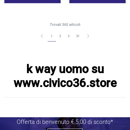
Trovati 363 articoli
1
2
3
31
k way uomo su
www.civico36.store
Offerta di benvenuto €.5,00 di sconto*