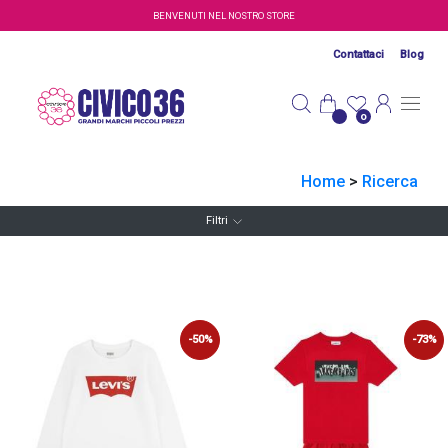
Salta al contenuto principale
BENVENUTI NEL NOSTRO STORE
Contattaci
Blog
0
Home
>
Ricerca
Filtri
-50%
-73%