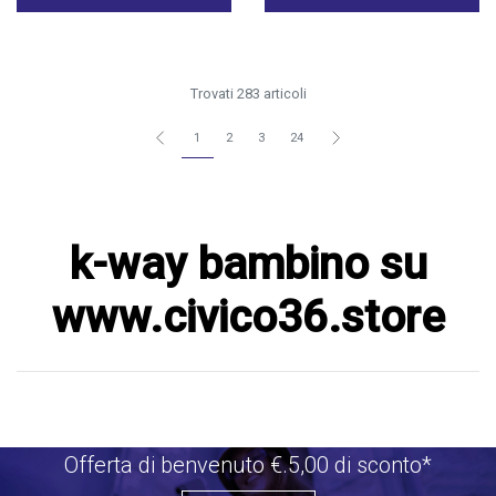
Trovati 283 articoli
1
2
3
24
k-way bambino su
www.civico36.store
Offerta di benvenuto €.5,00 di sconto*