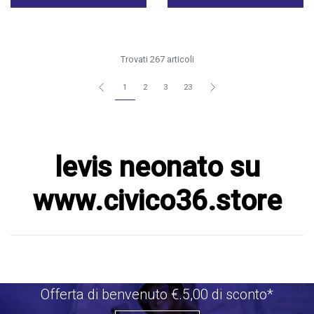
Trovati 267 articoli
1
2
3
23
levis neonato su
www.civico36.store
Offerta di benvenuto €.5,00 di sconto*