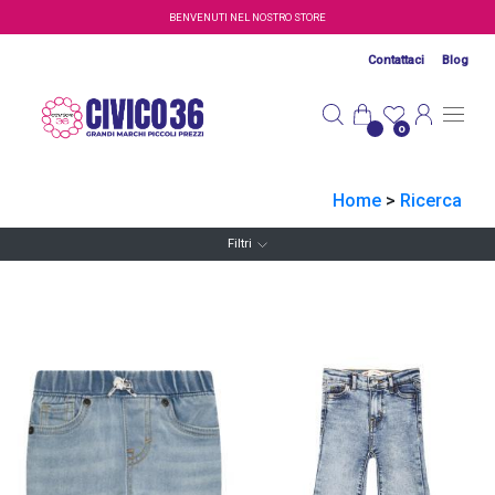
Salta al contenuto principale
BENVENUTI NEL NOSTRO STORE
Contattaci
Blog
0
Home
>
Ricerca
Filtri