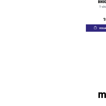
BIK
T-shi
1
VISUA
m