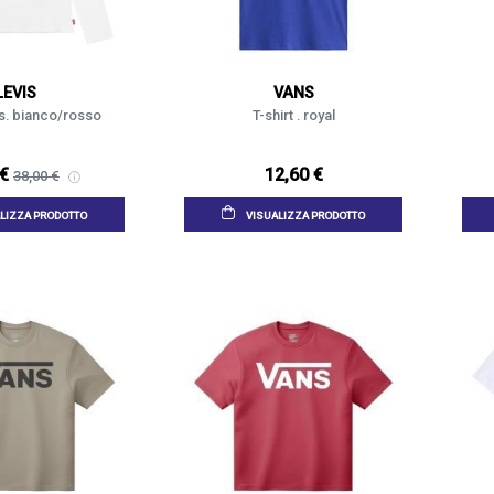
LEVIS
VANS
i's. bianco/rosso
T-shirt . royal
 €
12,60 €
38,00 €
LIZZA PRODOTTO
VISUALIZZA PRODOTTO