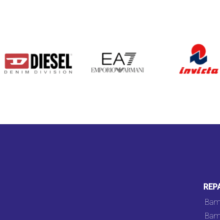
DIESEL
EA7
INVICTA
REP
Bam
Bam