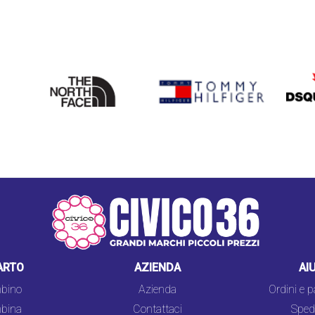
THE
TOMMY HILFIGER
DSQU
NORTH
FACE
ARTO
AZIENDA
AI
bino
Azienda
Ordini e 
bina
Contattaci
Spedi