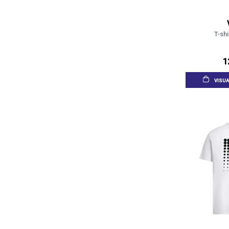
T-shi
1
VISUA