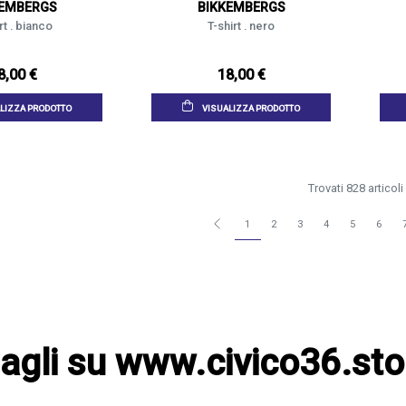
KEMBERGS
BIKKEMBERGS
rt . bianco
T-shirt . nero
8,00 €
18,00 €
LIZZA PRODOTTO
VISUALIZZA PRODOTTO
Trovati 828 articoli
1
2
3
4
5
6
agli su www.civico36.sto