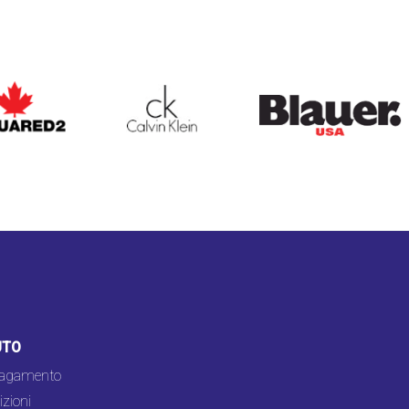
ARED2
CALVIN KLEIN
BLAUER
UTO
pagamento
zioni