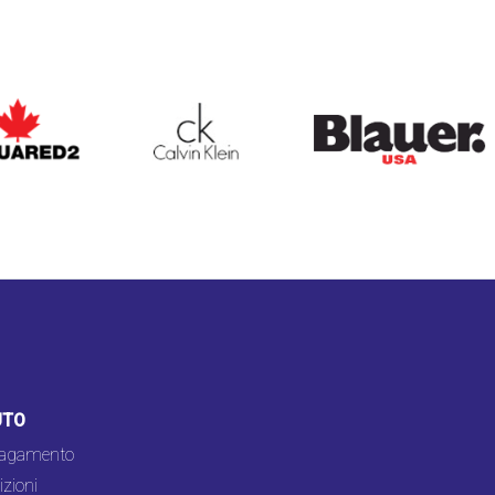
ARED2
CALVIN KLEIN
BLAUER
UTO
pagamento
zioni