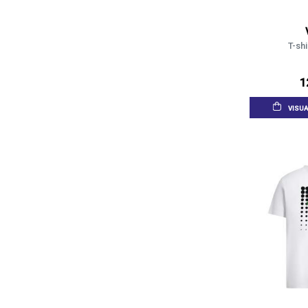
T-shi
1
VISUA