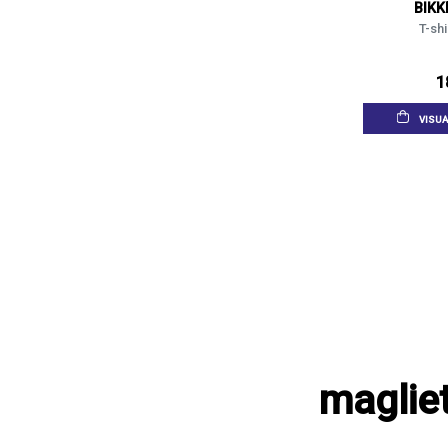
BIK
T-shi
1
VISUA
maglie