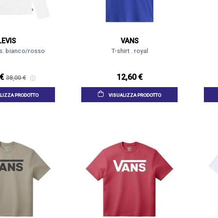
LEVIS
VANS
i's. bianco/rosso
T-shirt . royal
 €
12,60 €
38,00 €
LIZZA PRODOTTO
VISUALIZZA PRODOTTO