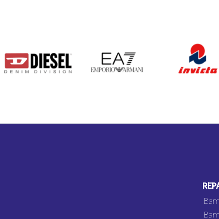
DIESEL
EA7
INVICTA
REP
Bam
Bam