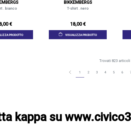
KEMBERGS
BIKKEMBERGS
rt . bianco
T-shirt . nero
8,00 €
18,00 €
LIZZA PRODOTTO
VISUALIZZA PRODOTTO
Trovati 823 articoli
1
2
3
4
5
6
tta kappa su www.civico3