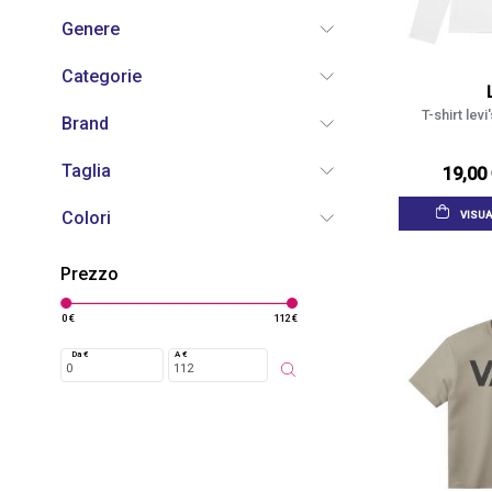
Genere
Categorie
T-shirt lev
Brand
Taglia
19,00
Colori
VISUA
Prezzo
0 €
112 €
Da €
A €