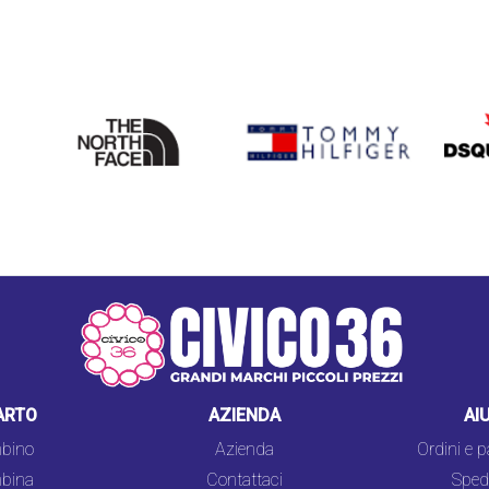
THE
TOMMY HILFIGER
DSQU
NORTH
FACE
ARTO
AZIENDA
AI
bino
Azienda
Ordini e 
bina
Contattaci
Spedi