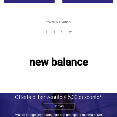
Trovati 683 articoli
1
2
3
57
new balance
Offerta di benvenuto €.5,00 di sconto*
Iscriviti
*Valido su ogni primo acquisto con una spesa minima di 50€