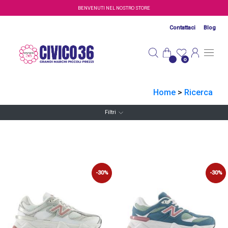
Salta al contenuto principale
BENVENUTI NEL NOSTRO STORE
Contattaci
Blog
0
Home
>
Ricerca
Filtri
-30%
-30%