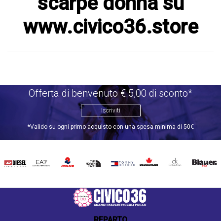
scarpe donna su
www.civico36.store
Offerta di benvenuto €.5,00 di sconto*
Iscriviti
*Valido su ogni primo acquisto con una spesa minima di 50€
DIESEL
EA7
INVICTA
THE
TOMMY
DSQUARED2
CALVIN
BLAUER
NORTH
HILFIGER
KLEIN
FACE
REPARTO