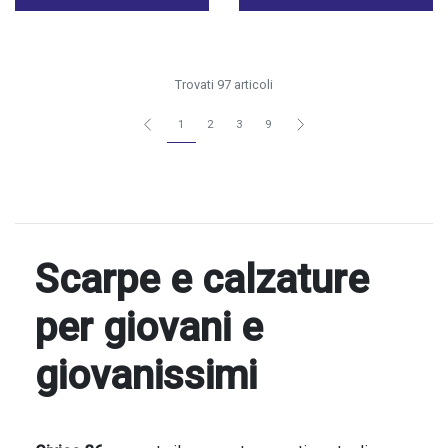
Trovati 97 articoli
1
2
3
9
Scarpe e calzature
per giovani e
giovanissimi