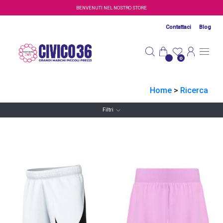
Salta al contenuto principale
BENVENUTI NEL NOSTRO STORE
Contattaci
Blog
0
Home
>
Ricerca
Filtri