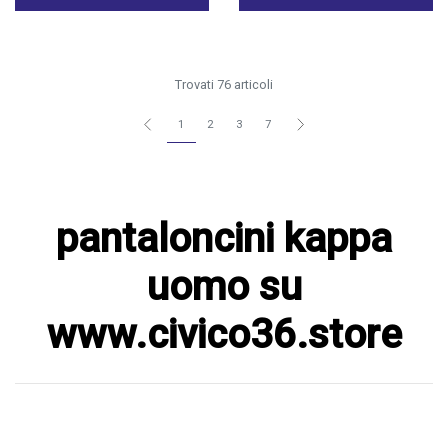
Trovati 76 articoli
1
2
3
7
pantaloncini kappa
uomo su
www.civico36.store