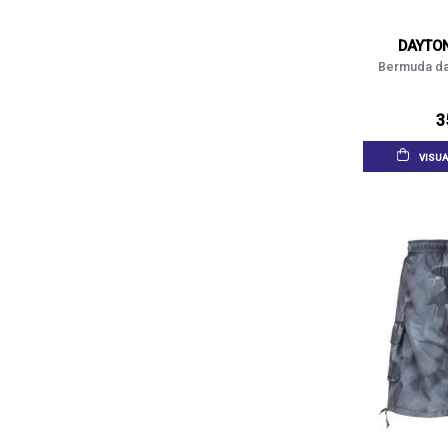
DAYTO
Bermuda da
3
VISUA