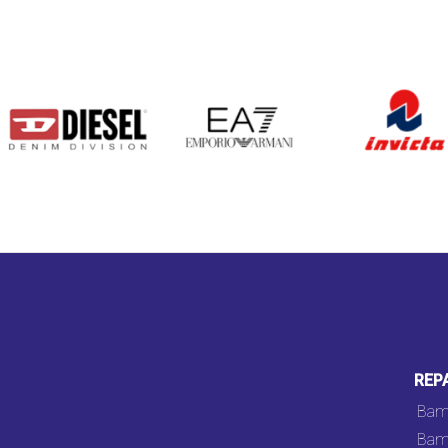
DIESEL
EA7
INVICTA
REP
Bam
Bam