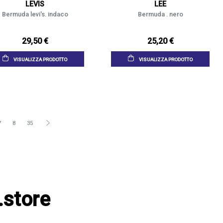
LEVIS
LEE
Bermuda levi's. indaco
Bermuda . nero
29,50 €
25,20 €
VISUALIZZA PRODOTTO
VISUALIZZA PRODOTTO
7
8
35
.store