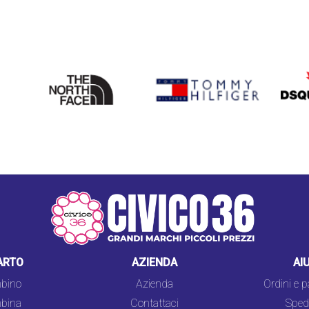
THE
TOMMY HILFIGER
DSQU
NORTH
FACE
ARTO
AZIENDA
AI
bino
Azienda
Ordini e 
bina
Contattaci
Spedi