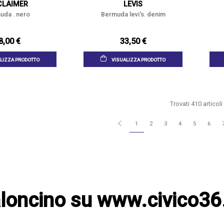
CLAIMER
LEVIS
uda . nero
Bermuda levi's. denim
8,00 €
33,50 €
LIZZA PRODOTTO
VISUALIZZA PRODOTTO
Trovati 410 articoli
1
2
3
4
5
6
loncino su www.civico36