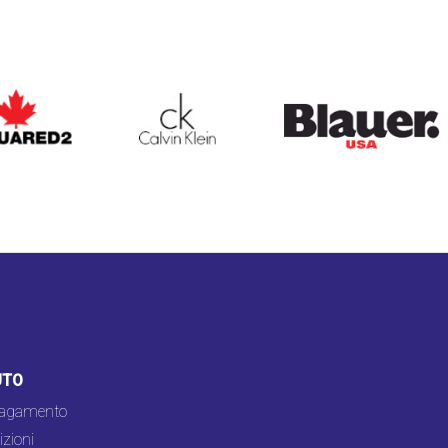
ARED2
CALVIN KLEIN
BLAUER
UTO
pagamento
zioni