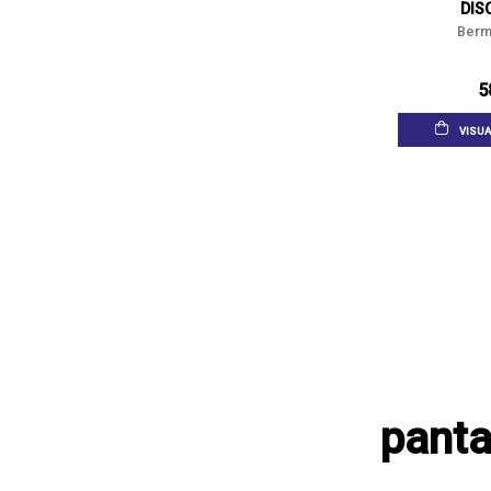
DIS
Berm
5
VISUA
panta