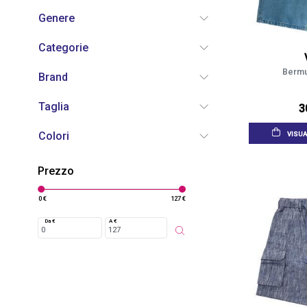
Genere
Categorie
Bermu
Brand
Taglia
3
Colori
VISUA
Prezzo
0 €
127 €
Da €
A €