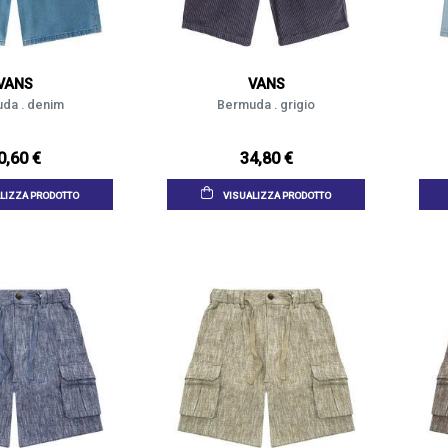
VANS
VANS
da . denim
Bermuda . grigio
0,60 €
34,80 €
LIZZA PRODOTTO
VISUALIZZA PRODOTTO