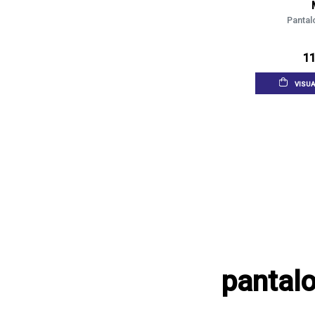
Pantal
11
VISUA
pantal