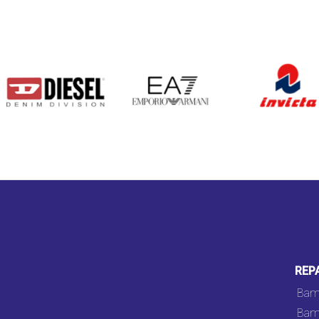
DIESEL
EA7
INVICTA
REP
Bam
Bam