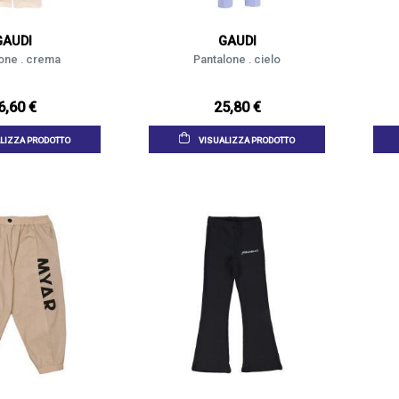
GAUDI
GAUDI
one . crema
Pantalone . cielo
6,60 €
25,80 €
LIZZA PRODOTTO
VISUALIZZA PRODOTTO