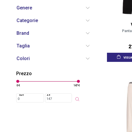
Genere
Categorie
Panta
Brand
Taglia
2
Colori
VISUA
Prezzo
0 €
147 €
Da €
A €