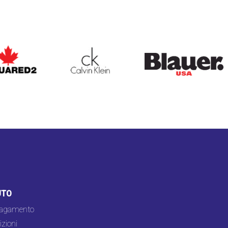
ARED2
CALVIN KLEIN
BLAUER
UTO
pagamento
zioni