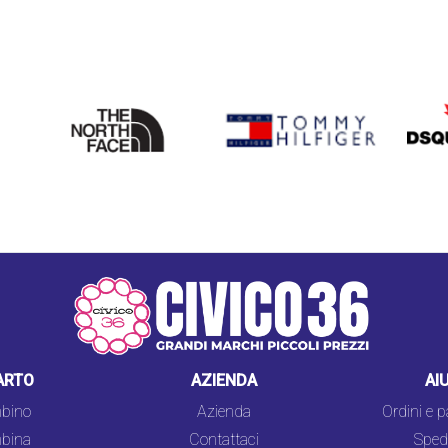
THE
TOMMY HILFIGER
DSQU
NORTH
FACE
ARTO
AZIENDA
AI
bino
Azienda
Ordini e 
bina
Contattaci
Spedi