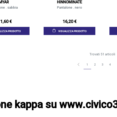
MYAR
HINNOMINATE
one . sabbia
Pantalone . nero
1,60 €
16,20 €
LIZZA PRODOTTO
VISUALIZZA PRODOTTO
Trovati 51 articoli
1
2
3
4
one kappa su www.civico3