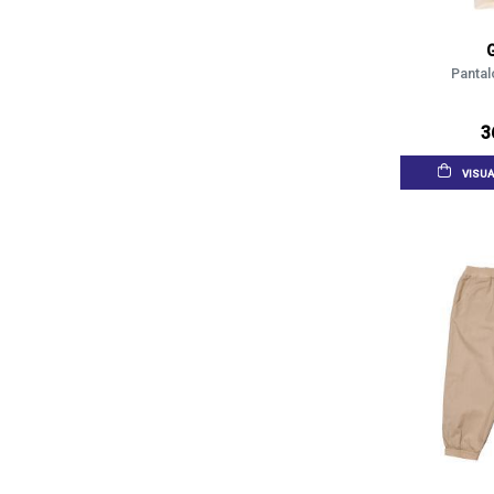
Pantal
3
VISUA