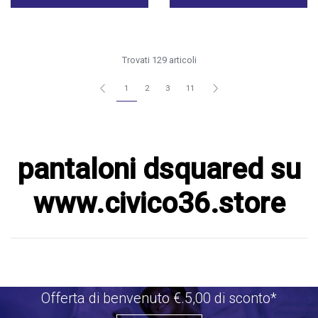
Trovati 129 articoli
1
2
3
11
pantaloni dsquared su
www.civico36.store
Offerta di benvenuto €.5,00 di sconto*