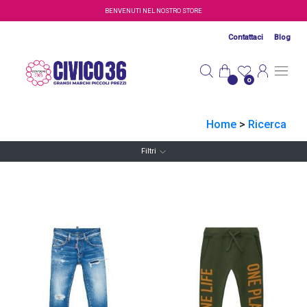
Salta al contenuto principale
BENVENUTI NEL NOSTRO STORE
Contattaci
Blog
0
Home
>
Ricerca
Filtri